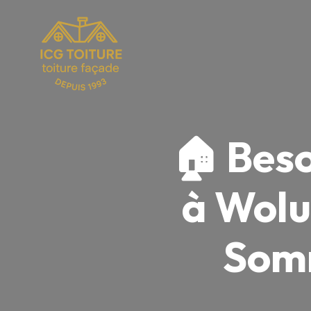
🏠 Beso
à Wolu
Somm