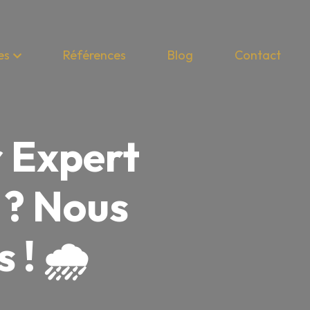
es
Références
Blog
Contact
r Expert
 ? Nous
! 🌧️