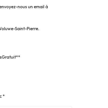
 envoyez-nous un email à
 Woluwe-Saint-Pierre.
sGratuit**
ec
*